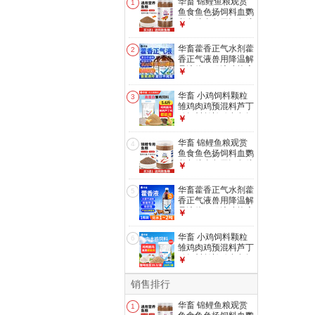
华畜 锦鲤鱼粮观赏
1
鱼食鱼色扬饲料血鹦
鹉鱼粮金鱼罗汉鱼粮
￥
增色颗粒型 1罐
【1mm观赏鱼粮】
华畜藿香正气水剂藿
2
500g
香正气液兽用降温解
暑液体口服液猪抗应
￥
激中暑清热 1瓶【买
10送5 买20送20】
华畜 小鸡饲料颗粒
3
清凉解暑500ml
雏鸡肉鸡预混料芦丁
鸡饲料鹌鹑鸡食鱼饵
￥
小鸭鹅饲料 【高蛋
白雏鸡饲料】5.6斤/
华畜 锦鲤鱼粮观赏
4
袋
鱼食鱼色扬饲料血鹦
鹉鱼粮金鱼罗汉鱼粮
￥
增色颗粒型 1罐
【2mm锦鲤鱼粮】
华畜藿香正气水剂藿
5
440g
香正气液兽用降温解
暑液体口服液猪抗应
￥
激中暑清热 1瓶【解
暑降温】藿香正气液
华畜 小鸡饲料颗粒
6
1L/瓶
雏鸡肉鸡预混料芦丁
鸡饲料鹌鹑鸡食鱼饵
￥
小鸭鹅饲料 中大鸡
饲料20斤【整吨
销售排行
39.9/袋】
华畜 锦鲤鱼粮观赏
1