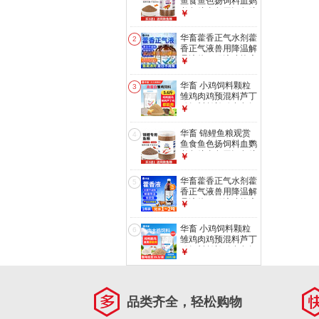
鱼食鱼色扬饲料血鹦
鹉鱼粮金鱼罗汉鱼粮
￥
增色颗粒型 1罐
【1mm观赏鱼粮】
华畜藿香正气水剂藿
2
500g
香正气液兽用降温解
暑液体口服液猪抗应
￥
激中暑清热 1瓶【买
10送5 买20送20】
华畜 小鸡饲料颗粒
3
清凉解暑500ml
雏鸡肉鸡预混料芦丁
鸡饲料鹌鹑鸡食鱼饵
￥
小鸭鹅饲料 【高蛋
白雏鸡饲料】5.6斤/
华畜 锦鲤鱼粮观赏
4
袋
鱼食鱼色扬饲料血鹦
鹉鱼粮金鱼罗汉鱼粮
￥
增色颗粒型 1罐
【2mm锦鲤鱼粮】
华畜藿香正气水剂藿
5
440g
香正气液兽用降温解
暑液体口服液猪抗应
￥
激中暑清热 1瓶【解
暑降温】藿香正气液
华畜 小鸡饲料颗粒
6
1L/瓶
雏鸡肉鸡预混料芦丁
鸡饲料鹌鹑鸡食鱼饵
￥
小鸭鹅饲料 中大鸡
饲料20斤【整吨
39.9/袋】
品类齐全，轻松购物