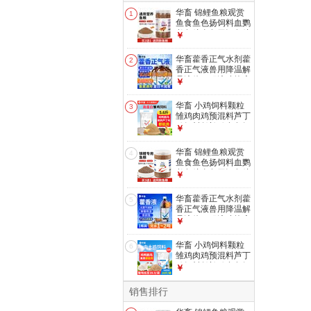
华畜 锦鲤鱼粮观赏
1
鱼食鱼色扬饲料血鹦
鹉鱼粮金鱼罗汉鱼粮
￥
增色颗粒型 1罐
【1mm观赏鱼粮】
华畜藿香正气水剂藿
2
500g
香正气液兽用降温解
暑液体口服液猪抗应
￥
激中暑清热 1瓶【买
10送5 买20送20】
华畜 小鸡饲料颗粒
3
清凉解暑500ml
雏鸡肉鸡预混料芦丁
鸡饲料鹌鹑鸡食鱼饵
￥
小鸭鹅饲料 【高蛋
白雏鸡饲料】5.6斤/
华畜 锦鲤鱼粮观赏
4
袋
鱼食鱼色扬饲料血鹦
鹉鱼粮金鱼罗汉鱼粮
￥
增色颗粒型 1罐
【2mm锦鲤鱼粮】
华畜藿香正气水剂藿
5
440g
香正气液兽用降温解
暑液体口服液猪抗应
￥
激中暑清热 1瓶【解
暑降温】藿香正气液
华畜 小鸡饲料颗粒
6
1L/瓶
雏鸡肉鸡预混料芦丁
鸡饲料鹌鹑鸡食鱼饵
￥
小鸭鹅饲料 中大鸡
饲料20斤【整吨
销售排行
39.9/袋】