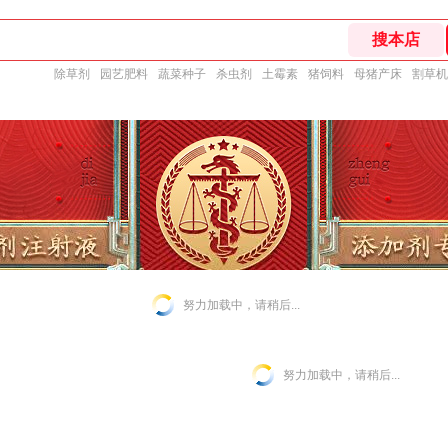
除草剂
园艺肥料
蔬菜种子
杀虫剂
土霉素
猪饲料
母猪产床
割草机
努力加载中，请稍后...
努力加载中，请稍后...