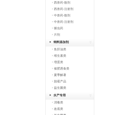
西兽药-散剂
西兽药-注射剂
中兽药-散剂
中兽药-注射剂
驱虫药
片剂
饲料添加剂
鱼肝油类
维生素类
増蛋类
催肥诱食类
夏季解暑
脱霉产品
益生菌类
水产专用
消毒类
改底类