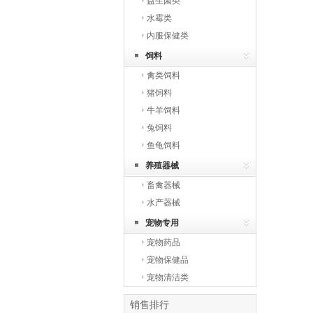
益生菌类
水霉类
内服保健类
饲料
禽类饲料
猪饲料
牛羊饲料
兔饲料
鱼龟饲料
养殖器械
畜禽器械
水产器械
宠物专用
宠物药品
宠物保健品
宠物清洁类
销售排行