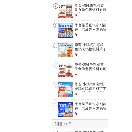
华畜 锦鲤鱼粮观赏
1
鱼食鱼色扬饲料血鹦
鹉鱼粮金鱼罗汉鱼粮
￥
增色颗粒型 1罐
【1mm观赏鱼粮】
华畜藿香正气水剂藿
2
500g
香正气液兽用降温解
暑液体口服液猪抗应
￥
激中暑清热 1瓶【买
10送5 买20送20】
华畜 小鸡饲料颗粒
3
清凉解暑500ml
雏鸡肉鸡预混料芦丁
鸡饲料鹌鹑鸡食鱼饵
￥
小鸭鹅饲料 【高蛋
白雏鸡饲料】5.6斤/
华畜 锦鲤鱼粮观赏
4
袋
鱼食鱼色扬饲料血鹦
鹉鱼粮金鱼罗汉鱼粮
￥
增色颗粒型 1罐
【2mm锦鲤鱼粮】
华畜 小鸡饲料颗粒
5
440g
雏鸡肉鸡预混料芦丁
鸡饲料鹌鹑鸡食鱼饵
￥
小鸭鹅饲料 中大鸡
饲料20斤【整吨
华畜藿香正气水剂藿
6
39.9/袋】
香正气液兽用降温解
暑液体口服液猪抗应
￥
激中暑清热 1瓶【解
暑降温】藿香正气液
销售排行
1L/瓶