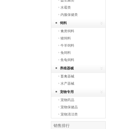
益生菌类
水霉类
内服保健类
饲料
禽类饲料
猪饲料
牛羊饲料
兔饲料
鱼龟饲料
养殖器械
畜禽器械
水产器械
宠物专用
宠物药品
宠物保健品
宠物清洁类
销售排行