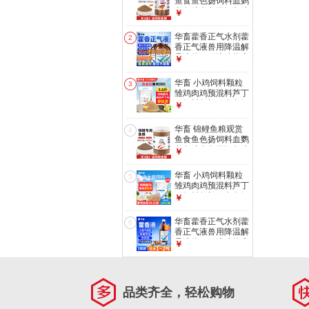
鱼食鱼色扬饲料血鹦
鹉鱼粮金鱼罗汉鱼粮
￥
增色颗粒型 1罐
【1mm观赏鱼粮】
华畜藿香正气水剂藿
2
500g
香正气液兽用降温解
暑液体口服液猪抗应
￥
激中暑清热 1瓶【买
10送5 买20送20】
华畜 小鸡饲料颗粒
3
清凉解暑500ml
雏鸡肉鸡预混料芦丁
鸡饲料鹌鹑鸡食鱼饵
￥
小鸭鹅饲料 【高蛋
白雏鸡饲料】5.6斤/
华畜 锦鲤鱼粮观赏
4
袋
鱼食鱼色扬饲料血鹦
鹉鱼粮金鱼罗汉鱼粮
￥
增色颗粒型 1罐
【2mm锦鲤鱼粮】
华畜 小鸡饲料颗粒
5
440g
雏鸡肉鸡预混料芦丁
鸡饲料鹌鹑鸡食鱼饵
￥
小鸭鹅饲料 中大鸡
饲料20斤【整吨
华畜藿香正气水剂藿
6
39.9/袋】
香正气液兽用降温解
暑液体口服液猪抗应
￥
激中暑清热 1瓶【解
暑降温】藿香正气液
1L/瓶
品类齐全，轻松购物