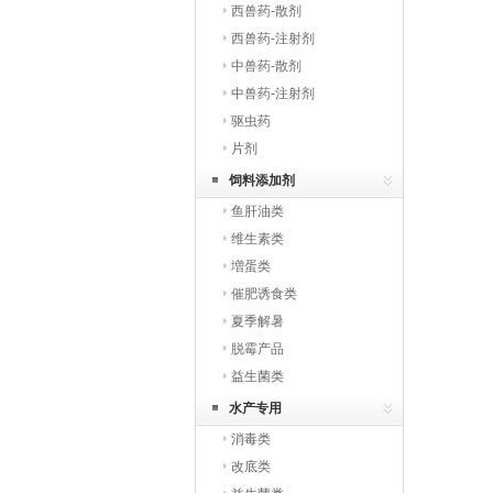
西兽药-散剂
西兽药-注射剂
中兽药-散剂
中兽药-注射剂
驱虫药
片剂
饲料添加剂
鱼肝油类
维生素类
増蛋类
催肥诱食类
夏季解暑
脱霉产品
益生菌类
水产专用
消毒类
改底类