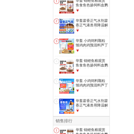
华畜 锦鲤鱼粮观赏
1
鱼食鱼色扬饲料血鹦
鹉鱼粮金鱼罗汉鱼粮
￥
增色颗粒型 1罐
【1mm观赏鱼粮】
华畜藿香正气水剂藿
2
500g
香正气液兽用降温解
暑液体口服液猪抗应
￥
激中暑清热 1瓶【买
10送5 买20送20】
华畜 小鸡饲料颗粒
3
清凉解暑500ml
雏鸡肉鸡预混料芦丁
鸡饲料鹌鹑鸡食鱼饵
￥
小鸭鹅饲料 【高蛋
白雏鸡饲料】5.6斤/
华畜 锦鲤鱼粮观赏
4
袋
鱼食鱼色扬饲料血鹦
鹉鱼粮金鱼罗汉鱼粮
￥
增色颗粒型 1罐
【2mm锦鲤鱼粮】
华畜 小鸡饲料颗粒
5
440g
雏鸡肉鸡预混料芦丁
鸡饲料鹌鹑鸡食鱼饵
￥
小鸭鹅饲料 中大鸡
饲料20斤【整吨
华畜藿香正气水剂藿
6
39.9/袋】
香正气液兽用降温解
暑液体口服液猪抗应
￥
激中暑清热 1瓶【解
暑降温】藿香正气液
销售排行
1L/瓶
华畜 锦鲤鱼粮观赏
1