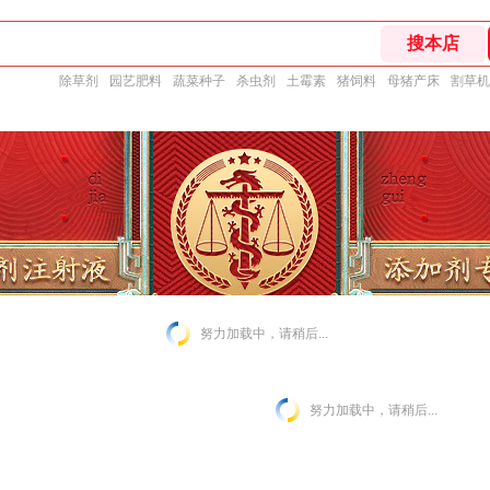
除草剂
园艺肥料
蔬菜种子
杀虫剂
土霉素
猪饲料
母猪产床
割草机
努力加载中，请稍后...
努力加载中，请稍后...