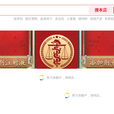
除草剂
园艺肥料
蔬菜种子
杀虫剂
土霉素
猪饲料
母猪产床
割草机
努力加载中，请稍后...
努力加载中，请稍后...