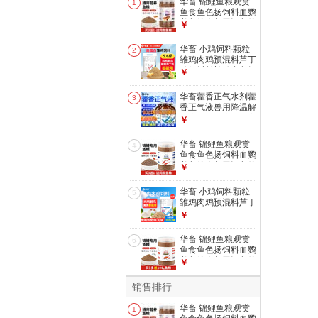
华畜 锦鲤鱼粮观赏
1
鱼食鱼色扬饲料血鹦
鹉鱼粮金鱼罗汉鱼粮
￥
增色颗粒型 1罐
【1mm观赏鱼粮】
华畜 小鸡饲料颗粒
2
500g
雏鸡肉鸡预混料芦丁
鸡饲料鹌鹑鸡食鱼饵
￥
小鸭鹅饲料 【高蛋
白雏鸡饲料】5.6斤/
华畜藿香正气水剂藿
3
袋
香正气液兽用降温解
暑液体口服液猪抗应
￥
激中暑清热 1瓶【买
10送5 买20送20】
华畜 锦鲤鱼粮观赏
4
清凉解暑500ml
鱼食鱼色扬饲料血鹦
鹉鱼粮金鱼罗汉鱼粮
￥
增色颗粒型 1罐
【2mm锦鲤鱼粮】
华畜 小鸡饲料颗粒
5
440g
雏鸡肉鸡预混料芦丁
鸡饲料鹌鹑鸡食鱼饵
￥
小鸭鹅饲料 中大鸡
饲料20斤【整吨
华畜 锦鲤鱼粮观赏
6
39.9/袋】
鱼食鱼色扬饲料血鹦
鹉鱼粮金鱼罗汉鱼粮
￥
增色颗粒型 1罐
【1mm锦鲤鱼粮】
销售排行
500g
华畜 锦鲤鱼粮观赏
1