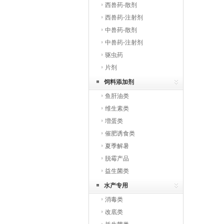
西兽药-散剂
西兽药-注射剂
中兽药-散剂
中兽药-注射剂
驱虫药
片剂
饲料添加剂
鱼肝油类
维生素类
増蛋类
催肥诱食类
夏季解暑
脱霉产品
益生菌类
水产专用
消毒类
改底类