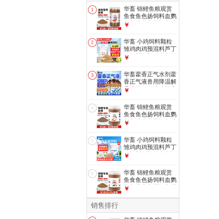
华畜 锦鲤鱼粮观赏
1
鱼食鱼色扬饲料血鹦
鹉鱼粮金鱼罗汉鱼粮
￥
增色颗粒型 1罐
【1mm观赏鱼粮】
华畜 小鸡饲料颗粒
2
500g
雏鸡肉鸡预混料芦丁
鸡饲料鹌鹑鸡食鱼饵
￥
小鸭鹅饲料 【高蛋
白雏鸡饲料】5.6斤/
华畜藿香正气水剂藿
3
袋
香正气液兽用降温解
暑液体口服液猪抗应
￥
激中暑清热 1瓶【买
10送5 买20送20】
华畜 锦鲤鱼粮观赏
4
清凉解暑500ml
鱼食鱼色扬饲料血鹦
鹉鱼粮金鱼罗汉鱼粮
￥
增色颗粒型 1罐
【2mm锦鲤鱼粮】
华畜 小鸡饲料颗粒
5
440g
雏鸡肉鸡预混料芦丁
鸡饲料鹌鹑鸡食鱼饵
￥
小鸭鹅饲料 中大鸡
饲料20斤【整吨
华畜 锦鲤鱼粮观赏
6
39.9/袋】
鱼食鱼色扬饲料血鹦
鹉鱼粮金鱼罗汉鱼粮
￥
增色颗粒型 1罐
【1mm锦鲤鱼粮】
销售排行
500g