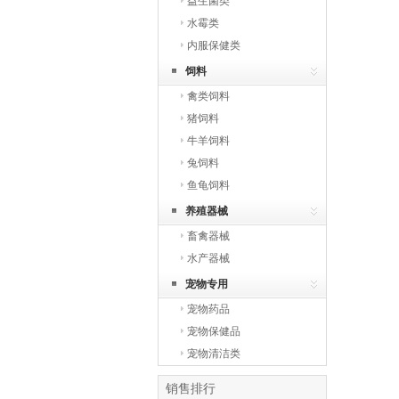
益生菌类
水霉类
内服保健类
饲料
禽类饲料
猪饲料
牛羊饲料
兔饲料
鱼龟饲料
养殖器械
畜禽器械
水产器械
宠物专用
宠物药品
宠物保健品
宠物清洁类
销售排行