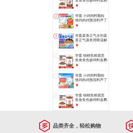
鱼食鱼色扬饲料血鹦
鹉鱼粮金鱼罗汉鱼粮
￥
增色颗粒型 1罐
【1mm观赏鱼粮】
华畜 小鸡饲料颗粒
2
500g
雏鸡肉鸡预混料芦丁
鸡饲料鹌鹑鸡食鱼饵
￥
小鸭鹅饲料 【高蛋
白雏鸡饲料】5.6斤/
华畜藿香正气水剂藿
3
袋
香正气液兽用降温解
暑液体口服液猪抗应
￥
激中暑清热 1瓶【买
10送5 买20送20】
华畜 锦鲤鱼粮观赏
4
清凉解暑500ml
鱼食鱼色扬饲料血鹦
鹉鱼粮金鱼罗汉鱼粮
￥
增色颗粒型 1罐
【2mm锦鲤鱼粮】
华畜 小鸡饲料颗粒
5
440g
雏鸡肉鸡预混料芦丁
鸡饲料鹌鹑鸡食鱼饵
￥
小鸭鹅饲料 中大鸡
饲料20斤【整吨
华畜 锦鲤鱼粮观赏
6
39.9/袋】
鱼食鱼色扬饲料血鹦
鹉鱼粮金鱼罗汉鱼粮
￥
增色颗粒型 1罐
【1mm锦鲤鱼粮】
500g
品类齐全，轻松购物